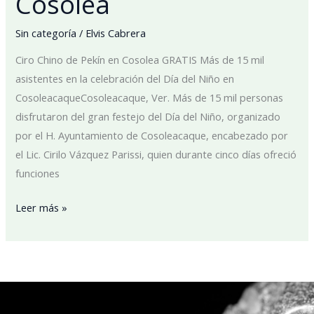
Cosolea
de
Pekín
Sin categoría
/
Elvis Cabrera
en
Cosolea
Ciro Chino de Pekín en Cosolea GRATIS Más de 15 mil
asistentes en la celebración del Día del Niño en
CosoleacaqueCosoleacaque, Ver. Más de 15 mil personas
disfrutaron del gran festejo del Día del Niño, organizado
por el H. Ayuntamiento de Cosoleacaque, encabezado por
el Lic. Cirilo Vázquez Parissi, quien durante cinco días ofreció
funciones
Leer más »