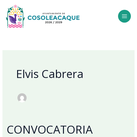
Ir
al
contenido
Elvis Cabrera
CONVOCATORIA
CONVOCATORIA
FOTOGRAFIA