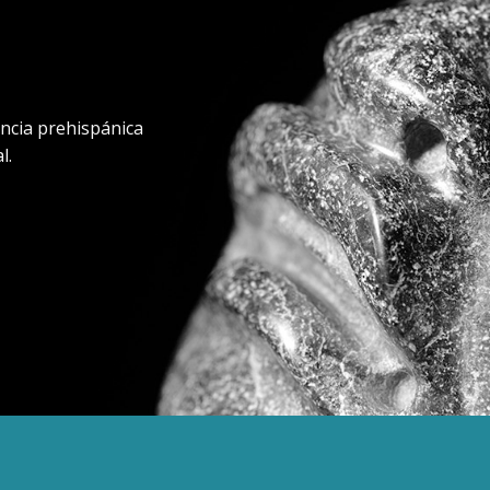
encia prehispánica
l.